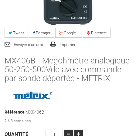
Tweet
Partager
Google+
Pinterest
Envoyer à un ami
Imprimer
MX406B - Megohmètre analogique
50-250-500Vdc avec commande
par sonde déportée - METRIX
Référence
MX0406B
2 à 3 semaines
QUANTITÉ