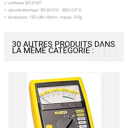
conforme EIC 61557
sécurité électrique : IEC 601010 300V CAT III
dimensions : 155 x 98 x 40mm ; masse : 410g
30 AUTRES PRODUITS DANS
‹
›
LA MÊME CATÉGORIE :