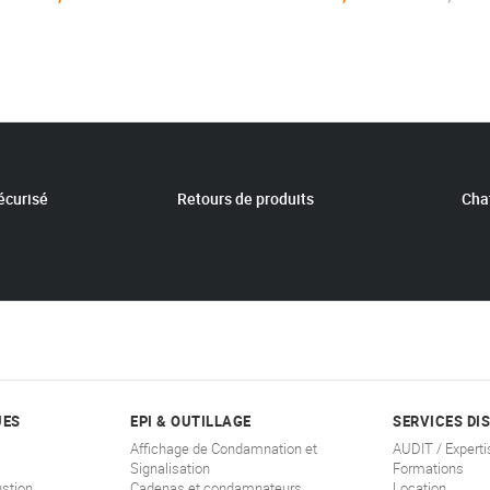
écurisé
Retours de produits
Chat
UES
EPI & OUTILLAGE
SERVICES DI
Affichage de Condamnation et
AUDIT / Experti
Signalisation
Formations
stion
Cadenas et condamnateurs
Location