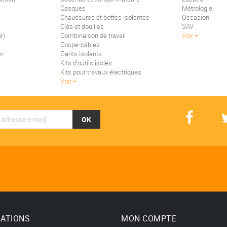
Casques
Métrologie
Chaussures et bottes isolantes
Occasion
Clés et douilles
SAV
r)
Combinaison de travail
Voir
Coupe-câbles
on
Gants isolants
Kits d'outils isolés
Kits pour travaux électriques
Voir
OK
ATIONS
MON COMPTE