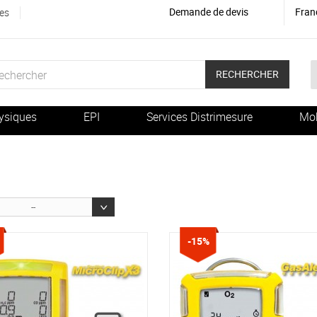
Demande de devis
Fran
es
RECHERCHER
ysiques
EPI
Services Distrimesure
Mob
--
-15%