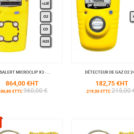
SALERT MICROCLIP X3 -...
DÉTECTEUR DE GAZ O2 24
864,00 €HT
182,75 €HT
960,00 €
215,00 
036,80 €TTC
219,30 €TTC