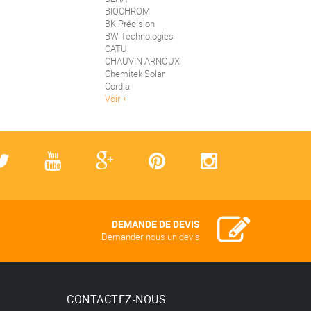
BIOCHROM
BK Précision
BW Technologies
CATU
CHAUVIN ARNOUX
Chemitek Solar
Cordia
Voir
DEMANDE DE DEVIS
Demander-nous un devis
CONTACTEZ-NOUS