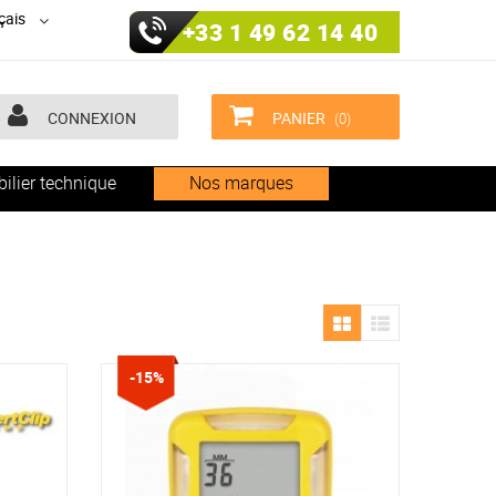
çais
+33 1 49 62 14 40
CONNEXION
PANIER
(0)
ilier technique
Nos marques
-15%