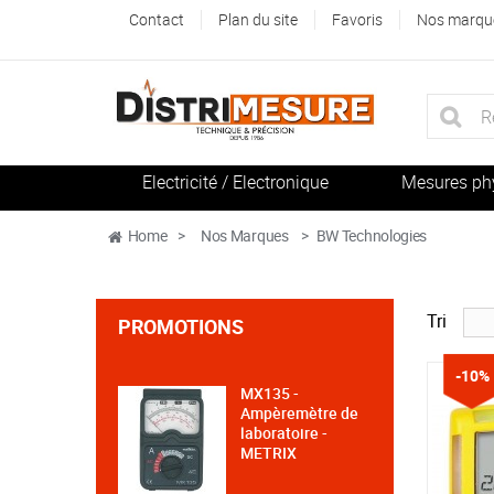
Contact
Plan du site
Favoris
Nos marqu
Electricité / Electronique
Mesures ph
Home
>
Nos Marques
>
BW Technologies
Tri
PROMOTIONS
-10%
MX135 -
Ampèremètre de
laboratoire -
METRIX