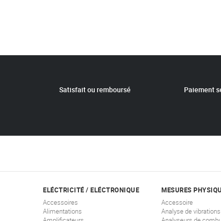
Satisfait ou remboursé
Paiement s
ELÉCTRICITÉ / ELÉCTRONIQUE
MESURES PHYSIQ
Accessoires
Accessoire
Alimentations
Analyse de vibrations
Amplificateurs
Analyseurs de combu