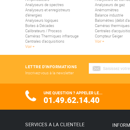
Analyseurs de spectres
Analyseurs de gaz
Analyseurs et enregistreurs
Anémomètres
d'énergies
Balance industrie
Analyseurs logiques
Balomètres (débit d'ai
Boites à Décades
Caméras thermiques
Calibrateurs / Process
Centrales d'acquisiti
Caméras Thermiques infrarouge
Compteur Geiger
Centrales d'acquisitions
Voir
Voir
LETTRE D'INFORMATIONS
Inscrivez-vous à la newsletter
UNE QUESTION ? APPELER LE...
01.49.62.14.40
SERVICES A LA CLIENTELE
INFORM