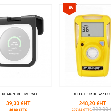
-15%
T DE MONTAGE MURALE...
DÉTECTEUR DE GAZ CO..
39,00 €HT
248,20 €HT
292,00 
46,80 €TTC
297,84 €TTC