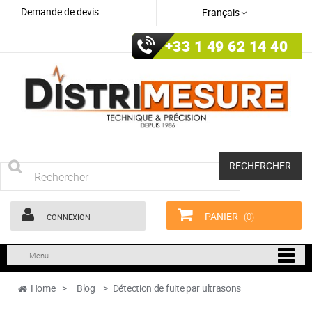
Demande de devis
Français
+33 1 49 62 14 40
RECHERCHER
PANIER
(0)
CONNEXION
Menu
Home
>
Blog
>
Détection de fuite par ultrasons