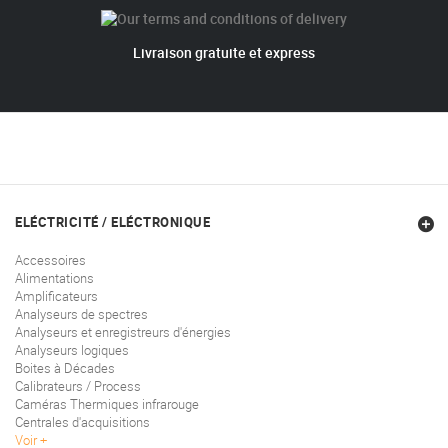
Livraison gratuite et express
ELÉCTRICITÉ / ELÉCTRONIQUE
Accessoires
Alimentations
Amplificateurs
Analyseurs de spectres
Analyseurs et enregistreurs d'énergies
Analyseurs logiques
Boites à Décades
Calibrateurs / Process
Caméras Thermiques infrarouge
Centrales d'acquisitions
Voir