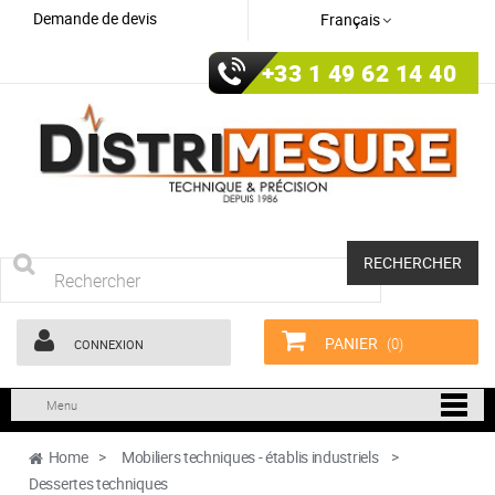
Demande de devis
Français
+33 1 49 62 14 40
RECHERCHER
PANIER
(0)
CONNEXION
Menu
Home
>
Mobiliers techniques - établis industriels
>
Dessertes techniques