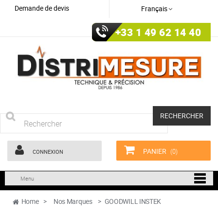
Demande de devis
Français
+33 1 49 62 14 40
RECHERCHER
PANIER
(0)
CONNEXION
Menu
Home
>
Nos Marques
>
GOODWILL INSTEK