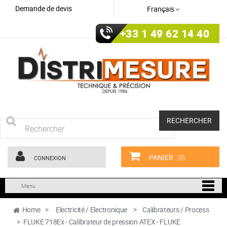
Demande de devis
Français
+33 1 49 62 14 40
RECHERCHER
PANIER
(0)
CONNEXION
Menu
Home
>
Electricité / Electronique
>
Calibrateurs / Process
>
FLUKE 718Ex - Calibrateur de pression ATEX - FLUKE