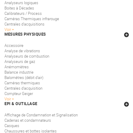
Analyseurs logiques
Boites à Décades
Calibrateurs / Process
Caméras Thermiques infrarouge
Centrales d'acquisitions
Voir
MESURES PHYSIQUES
Accessoire
Analyse de vibrations
Analyseurs de combustion
Analyseurs de gaz
Anémomètres
Balance industrie
Balomètres (débit d'air)
Caméras thermiques
Centrales d'acquisition
Compteur Geiger
Voir
EPI & OUTILLAGE
Affichage de Condamnation et Signalisation
Cadenas et condamnateurs
Casques
Chaussures et bottes isolantes