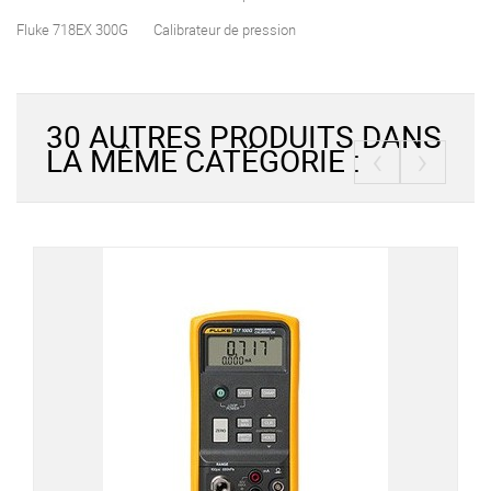
Fluke 718EX 300G
Calibrateur de pression
30 AUTRES PRODUITS DANS
‹
›
LA MÊME CATÉGORIE :