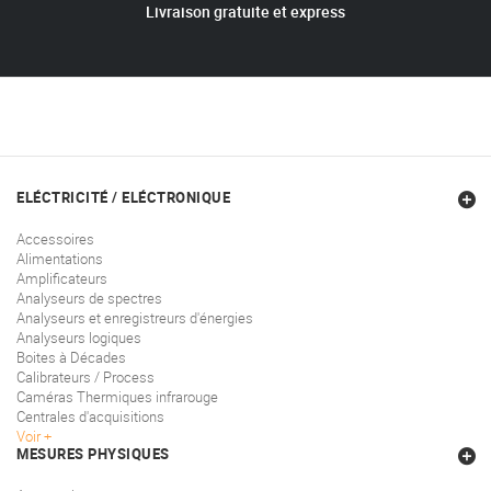
Livraison gratuite et express
ELÉCTRICITÉ / ELÉCTRONIQUE
Accessoires
Alimentations
Amplificateurs
Analyseurs de spectres
Analyseurs et enregistreurs d'énergies
Analyseurs logiques
Boites à Décades
Calibrateurs / Process
Caméras Thermiques infrarouge
Centrales d'acquisitions
Voir
MESURES PHYSIQUES