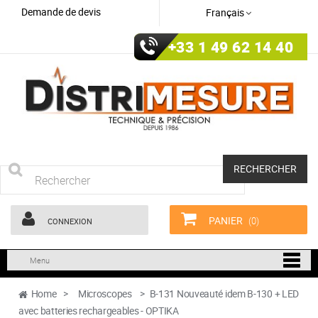
Demande de devis
Français
+33 1 49 62 14 40
RECHERCHER
PANIER
(0)
CONNEXION
Menu
Home
>
Microscopes
>
B-131 Nouveauté idem B-130 + LED
avec batteries rechargeables - OPTIKA