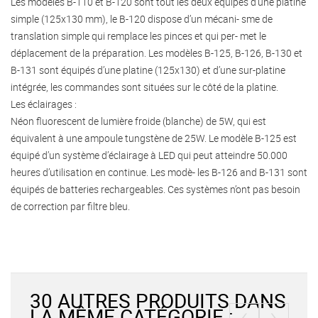
Les modèles B-110 et B-120 sont tout les deux équipés d’une platine
simple (125x130 mm), le B-120 dispose d’un mécani- sme de
translation simple qui remplace les pinces et qui per- met le
déplacement de la préparation. Les modèles B-125, B-126, B-130 et
B-131 sont équipés d’une platine (125x130) et d’une sur-platine
intégrée, les commandes sont situées sur le côté de la platine.
Les éclairages :
Néon fluorescent de lumière froide (blanche) de 5W, qui est
équivalent à une ampoule tungstène de 25W. Le modèle B-125 est
équipé d’un système d’éclairage à LED qui peut atteindre 50.000
heures d’utilisation en continue. Les modè- les B-126 and B-131 sont
équipés de batteries rechargeables. Ces systèmes n’ont pas besoin
de correction par filtre bleu.
30 AUTRES PRODUITS DANS
‹
›
LA MÊME CATÉGORIE :