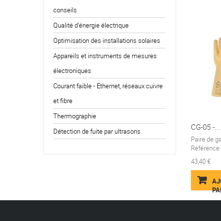
conseils
Qualité d'énergie électrique
Optimisation des installations solaires
Appareils et instruments de mesures
électroniques
Courant faible - Ethernet, réseaux cuivre
et fibre
Thermographie
CG-05 -...
Détection de fuite par ultrasons
Paire de g
Référence à
43,40 €
AJ
PA