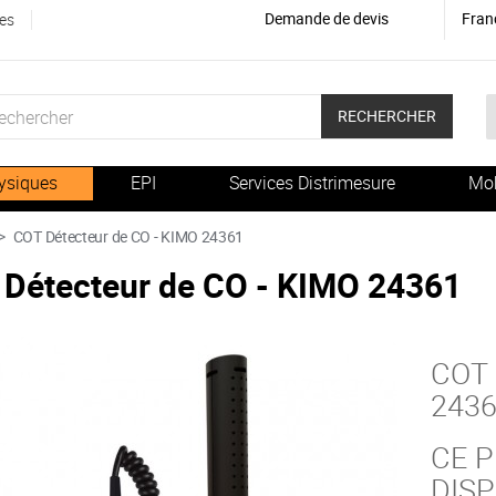
Demande de devis
Fran
es
RECHERCHER
ysiques
EPI
Services Distrimesure
Mob
>
COT Détecteur de CO - KIMO 24361
Détecteur de CO - KIMO 24361
COT 
243
CE P
DIS