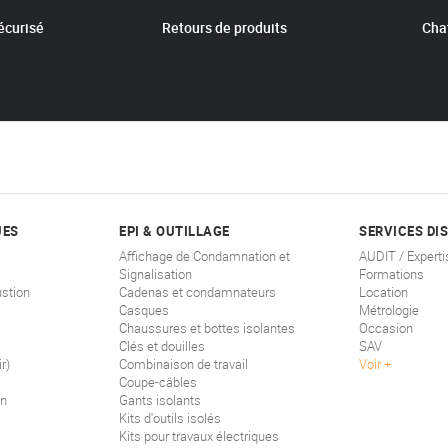
écurisé
Retours de produits
Chat
UES
EPI & OUTILLAGE
SERVICES DI
Affichage de Condamnation et
AUDIT / Experti
Signalisation
Formations
stion
Cadenas et condamnateurs
Location
Casques
Métrologie
Chaussures et bottes isolantes
Occasion
Clés et douilles
SAV
r)
Combinaison de travail
Voir
Coupe-câbles
on
Gants isolants
Kits d'outils isolés
Kits pour travaux électriques