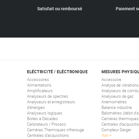
Satisfait ou remboursé
Paiement s
ELÉCTRICITÉ / ELÉCTRONIQUE
MESURES PHYSIQ
Accessoires
Accessoire
Alimentations
Analyse de vibrations
Amplificateurs
Analyseurs de combu
Analyseurs de spectres
Analyseurs de gaz
Analyseurs et enregistreurs
Anémomètres
d'énergies
Balance industrie
Analyseurs logiques
Balomètres (débit d'ai
Boites à Décades
Caméras thermiques
Calibrateurs / Process
Centrales d'acquisiti
Caméras Thermiques infrarouge
Compteur Geiger
Centrales d'acquisitions
Voir