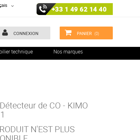
çais
+33 1 49 62 14 40
CONNEXION
PANIER
(0)
ilier technique
Nos marques
Détecteur de CO - KIMO
61
RODUIT N'EST PLUS
PONIBLE