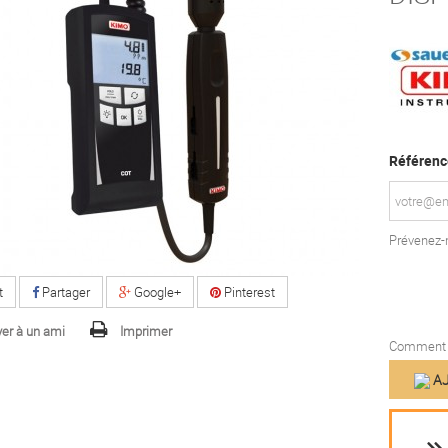
Référenc
Prévenez-m
t
Partager
Google+
Pinterest
er à un ami
Imprimer
Comment f
AJ