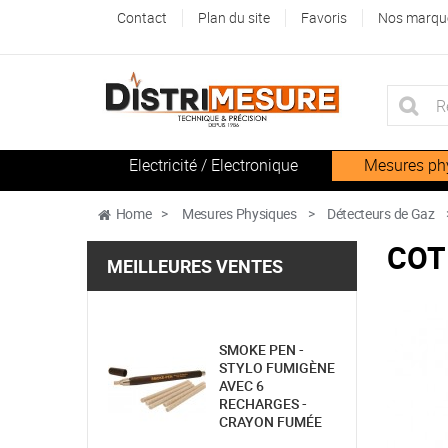
Contact
Plan du site
Favoris
Nos marqu
Electricité / Electronique
Mesures ph
Home
>
Mesures Physiques
>
Détecteurs de Gaz
COT 
MEILLEURES VENTES
SMOKE PEN -
STYLO FUMIGÈNE
AVEC 6
RECHARGES -
CRAYON FUMÉE