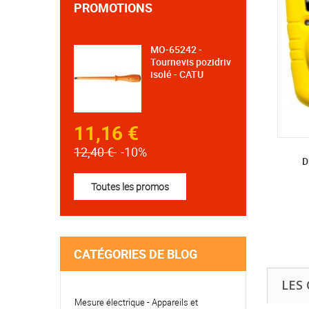
PROMOTIONS
MO-65242 -
Tournevis pozidriv
isolé - CATU
11,16 €
12,40 €
-10%
DÉTECTEUR DE GAZ H2S 24...
D
182,75 €HT
Toutes les promos
215,00 €
219,30 €TTC
CATÉGORIES DE BLOG
LES
Mesure électrique - Appareils et