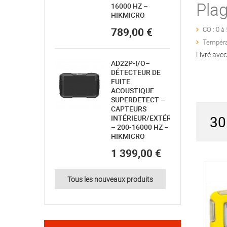
Pla
16000 HZ –
HIKMICRO
789,00 €
CO : 0 à
Températ
Livré avec
AD22P-I/O–
DÉTECTEUR DE
FUITE
ACOUSTIQUE
SUPERDETECT –
CAPTEURS
30
INTÉRIEUR/EXTÉRIEUR
– 200-16000 HZ –
HIKMICRO
1 399,00 €
-15%
Tous les nouveaux produits