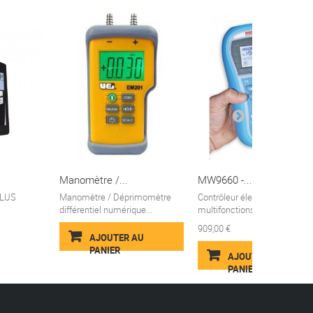
Manomètre /...
MW9660 -...
PLUS
Manomètre / Déprimomètre
Contrôleur électrique MW966
différentiel numérique...
multifonctions...
909,00 €
AJOUTER AU
PANIER
AJOUTER AU
PANIER