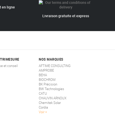
 en ligne
Livraison gratuite et express
STRIMESURE
NOS MARQUES
se et conseil
AFTIME CONSULTING
AMPROBE
BEHA
BIOCHROM
BK Précision
BW Technologies
CATU
CHAUVIN ARNOUX
Chemitek Solar
Cordia
Voir