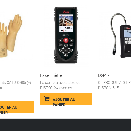
Lasermètre,...
DGA -...
ants CATU CG05 (*)
La caméra avec cible du
CE PRODUI N'EST 
...
DISTO™ X4 avec est...
DISPONIBLE
AJOUTER AU
PANIER
OUTER AU
NIER