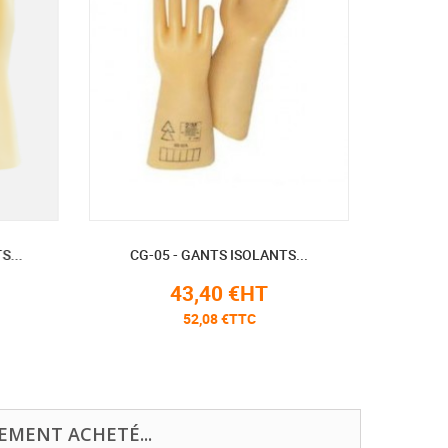
...
CG-05 - GANTS ISOLANTS...
CG-2-
43,40 €HT
52,08 €TTC
EMENT ACHETÉ...