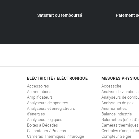
Satisfait ou remboursé
Paiement s
ELÉCTRICITÉ / ELÉCTRONIQUE
MESURES PHYSIQ
Accessoires
Accessoire
Alimentations
Analyse de vibrations
Amplificateurs
Analyseurs de combu
Analyseurs de spectres
Analyseurs de gaz
Analyseurs et enregistreurs
Anémomètres
d'énergies
Balance industrie
Analyseurs logiques
Balomètres (débit d'ai
Boites à Décades
Caméras thermiques
Calibrateurs / Process
Centrales d'acquisiti
Caméras Thermiques infrarouge
Compteur Geiger