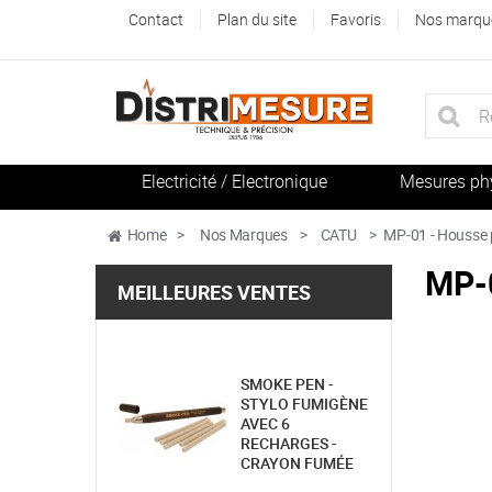
Contact
Plan du site
Favoris
Nos marqu
Electricité / Electronique
Mesures ph
Home
>
Nos Marques
>
CATU
>
MP-01 - Housse p
MP-0
MEILLEURES VENTES
SMOKE PEN -
STYLO FUMIGÈNE
AVEC 6
RECHARGES -
CRAYON FUMÉE