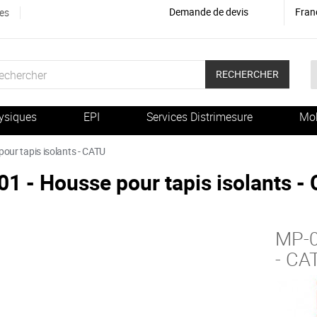
Demande de devis
Fran
es
RECHERCHER
ysiques
EPI
Services Distrimesure
Mob
our tapis isolants - CATU
1 - Housse pour tapis isolants -
MP-0
- CA