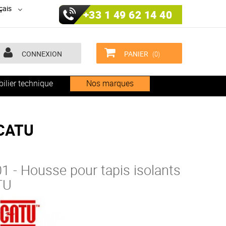
çais
+33 1 49 62 14 40
CONNEXION
PANIER
(0)
ilier technique
Nos marques
 CATU
1 - Housse pour tapis isolants
TU