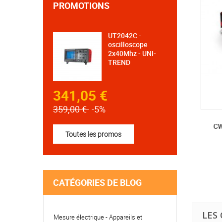
PROMOTIONS
UT2042C -
oscilloscope
2x40Mhz - UNI-
TREND
341,05 €
359,00 €
-5%
MS124/2 - LAMPE FRONTALE...
CW
Toutes les promos
CATÉGORIES DE BLOG
LES
Mesure électrique - Appareils et