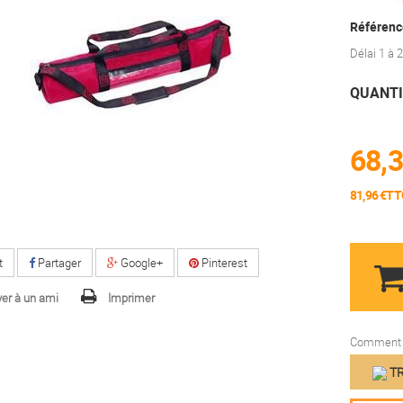
Référenc
Délai 1 à
QUANTI
68,3
81,96 €TT
t
Partager
Google+
Pinterest
er à un ami
Imprimer
Comment f
TR