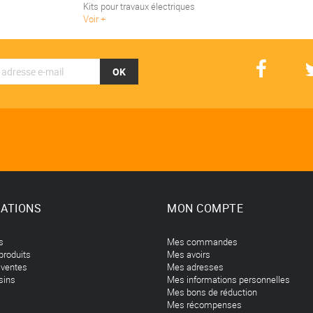
Kits pour travaux électriques
Voir
OK
ATIONS
MON COMPTE
s
Mes commandes
produits
Mes avoirs
 ventes
Mes adresses
sins
Mes informations personnelles
Mes bons de réduction
Mes récompenses