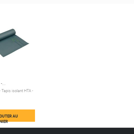
...
 Tapis isolant HTA -
OUTER AU
NIER