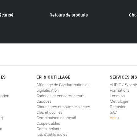
écurisé
Retours de produits
Chat
UES
EPI & OUTILLAGE
SERVICES DI
Affichage de Condamnation et
AUDIT / Experti
Signalisation
Formations
stion
Cadenas et condamnateurs
Location
Casques
Métrologie
Chaussures et bottes isolantes
Occasion
Clés et douilles
SAV
r)
Combinaison de travail
Voir
Coupe-câbles
on
Gants isolants
Kits d'outils isolés