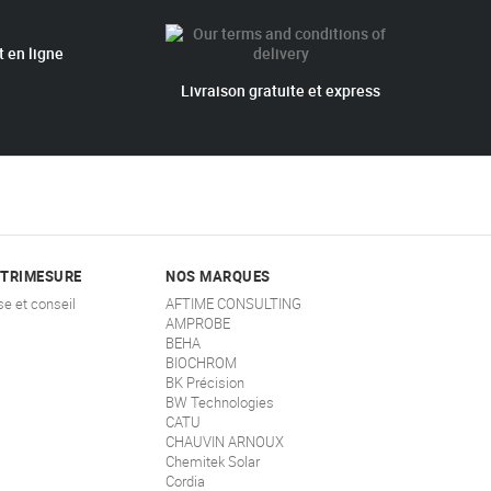
 en ligne
Livraison gratuite et express
STRIMESURE
NOS MARQUES
se et conseil
AFTIME CONSULTING
AMPROBE
BEHA
BIOCHROM
BK Précision
BW Technologies
CATU
CHAUVIN ARNOUX
Chemitek Solar
Cordia