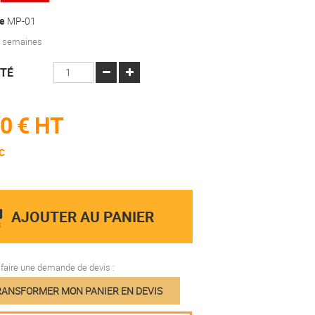
e
MP-01
 2 semaines
TÉ
0 €
HT
C
AJOUTER AU PANIER
aire une demande de devis :
ANSFORMER MON PANIER EN DEVIS