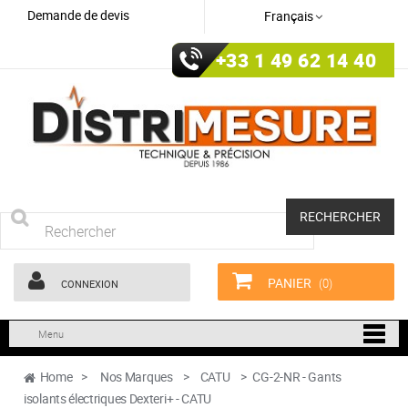
Demande de devis
Français
+33 1 49 62 14 40
RECHERCHER
PANIER
(0)
CONNEXION
Menu
Home
>
Nos Marques
>
CATU
>
CG-2-NR - Gants
isolants électriques Dexteri+ - CATU