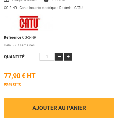
Envoyer à un ami
Imprimer
CG-2-NR - Gants isolants électriques Dexteri+ - CATU
Référence
CG-2-NR
Délai 2 / 3 semaines
QUANTITÉ
77,90 €
HT
93,48 €TTC
AJOUTER AU PANIER