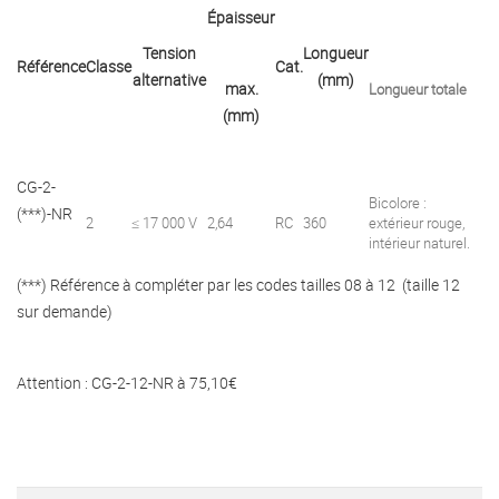
Épaisseur
Tension
Longueur
Référence
Classe
Cat.
alternative
(mm)
max.
Longueur totale
(mm)
CG-2-
Bicolore :
(***)-NR
2
≤ 17 000 V
2,64
RC
360
extérieur rouge,
intérieur naturel.
(***) Référence à compléter par les codes tailles 08 à 12 (taille 12
sur demande)
Attention : CG-2-12-NR à 75,10€