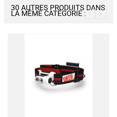
30 AUTRES PRODUITS DANS
‹
›
LA MÊME CATÉGORIE :