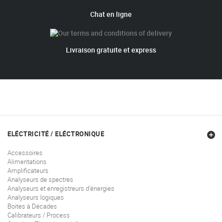
Chat en ligne
Livraison gratuite et express
ELÉCTRICITÉ / ELÉCTRONIQUE
Accessoires
Alimentations
Amplificateurs
Analyseurs de spectres
Analyseurs et enregistreurs d'énergies
Analyseurs logiques
Boites à Décades
Calibrateurs / Process