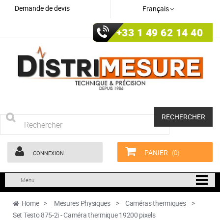
Demande de devis
Français
+33 1 49 62 14 40
RECHERCHER
PANIER
(0)
CONNEXION
Menu
Home
>
Mesures Physiques
>
Caméras thermiques
>
Set Testo 875-2i - Caméra thermique 19200 pixels