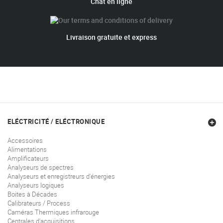
Chat en ligne
Livraison gratuite et express
ELÉCTRICITÉ / ELÉCTRONIQUE
Accessoires
Alimentations
Amplificateurs
Analyseurs de spectres
Analyseurs et enregistreurs d'énergies
Analyseurs logiques
Boites à Décades
Calibrateurs / Process
Caméras Thermiques infrarouge
Centrales d'acquisitions