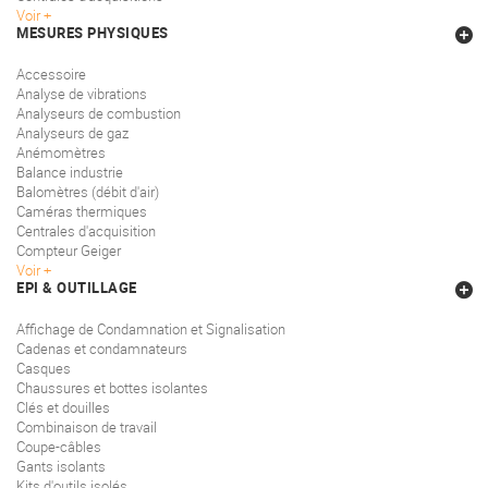
Voir
MESURES PHYSIQUES
Accessoire
Analyse de vibrations
Analyseurs de combustion
Analyseurs de gaz
Anémomètres
Balance industrie
Balomètres (débit d'air)
Caméras thermiques
Centrales d'acquisition
Compteur Geiger
Voir
EPI & OUTILLAGE
Affichage de Condamnation et Signalisation
Cadenas et condamnateurs
Casques
Chaussures et bottes isolantes
Clés et douilles
Combinaison de travail
Coupe-câbles
Gants isolants
Kits d'outils isolés