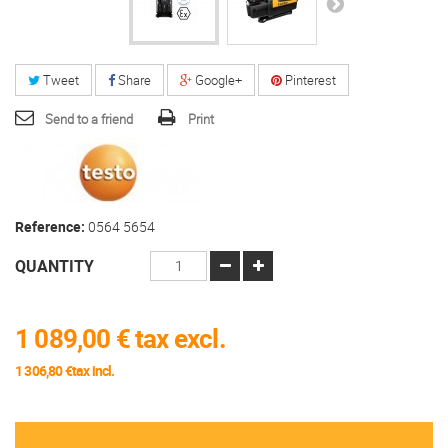
Tweet
Share
Google+
Pinterest
Send to a friend
Print
Reference:
0564 5654
QUANTITY
1 089,00 €
tax excl.
1 306,80 €tax incl.