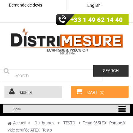
Demande de devis
English
+33 1 49 62 14 40
SEARCH
CART
(0)
SIGN IN
Menu
Accueil
>
Our brands
>
TESTO
>
Testo 565i EX - Pompe à
vide certifiée ATEX - Testo