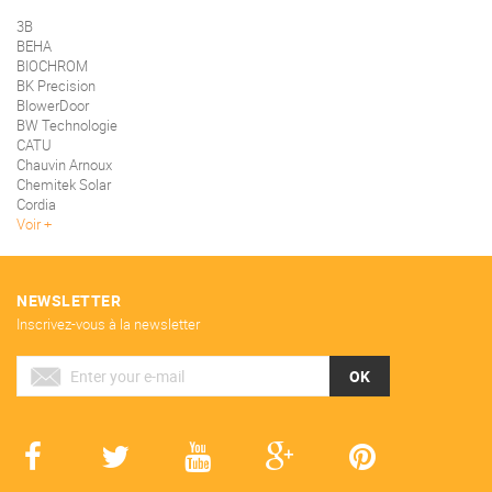
3B
BEHA
BIOCHROM
BK Precision
BlowerDoor
BW Technologie
CATU
Chauvin Arnoux
Chemitek Solar
Cordia
Voir
NEWSLETTER
Inscrivez-vous à la newsletter
OK