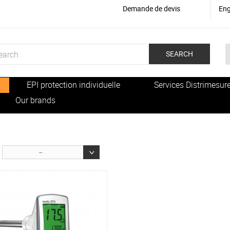
Demande de devis
Eng
SEARCH
EPI protection individuelle
Services Distrimesur
Our brands
--