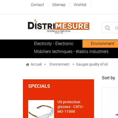
Contact
Sitemap
Wishlist
Electricity - Electronic
Environment
Mobiliers techniques - établis industriels
Accueil
>
Environment
>
Gauges quality of oil
Sort by
SPECIALS
UV protection
glasses - CATU -
MO-11000