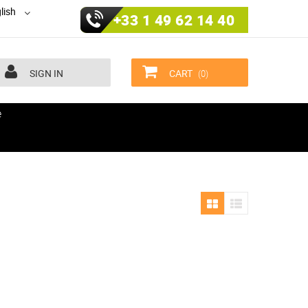
lish
+33 1 49 62 14 40
SIGN IN
CART
(0)
e