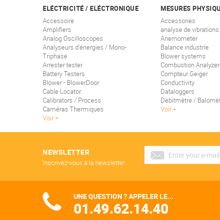
ELÉCTRICITÉ / ELÉCTRONIQUE
MESURES PHYSIQ
Accessoire
Accessories
Amplifiers
analyse de vibrations
Analog Oscilloscopes
Anemometer
Analyseurs d'énergies / Mono-
Balance industrie
Triphasé
Blower systems
Arrester tester
Combustion Analyzer
Battery Testers
Compteur Geiger
Blower - BlowerDoor
Conductivity
Cable Locator
Dataloggers
Calibrators / Process
Débitmètre / Balomè
Caméras Thermiques
Voir
Voir
NEWSLETTER
Inscrivez-vous à la newsletter
UNE QUESTION ? APPELER LE...
01.49.62.14.40