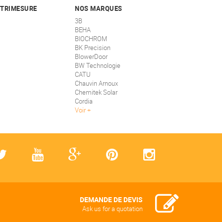
STRIMESURE
NOS MARQUES
3B
BEHA
BIOCHROM
BK Precision
BlowerDoor
BW Technologie
CATU
Chauvin Arnoux
Chemitek Solar
Cordia
Voir
DEMANDE DE DEVIS
Ask us for a quotation