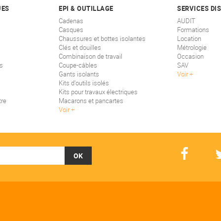
UES
EPI & OUTILLAGE
SERVICES DI
Cadenas
AUDIT
Casques
Formations
Chaussures et bottes isolantes
Location
Clés et douilles
Métrologie
Combinaison de travail
Occasion
s
Coupe-câbles
SAV
Gants isolants
Voir
Kits d'outils isolés
Kits pour travaux électriques
tre
Macarons et pancartes
Voir
OK