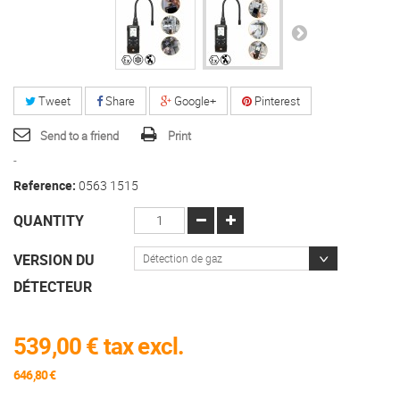
Tweet
Share
Google+
Pinterest
Send to a friend
Print
-
Reference:
0563 1515
QUANTITY
VERSION DU
Détection de gaz
DÉTECTEUR
539,00 €
tax excl.
646,80 €