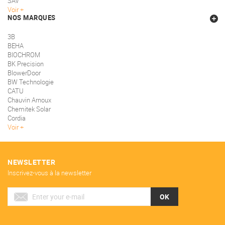
SAV
Voir
NOS MARQUES
3B
BEHA
BIOCHROM
BK Precision
BlowerDoor
BW Technologie
CATU
Chauvin Arnoux
Chemitek Solar
Cordia
Voir
NEWSLETTER
Inscrivez-vous à la newsletter
OK