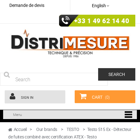
Demande de devis
English
+33 1 49 62 14 40
SEARCH
CART
(0)
SIGN IN
Menu
Accueil
>
Our brands
>
TESTO
>
Testo 515 Ex - Détecteur
de fuites combiné avec certification ATEX - Testo