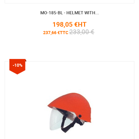
MO-185-BL - HELMET WITH...
198,05 €HT
233,00 €
237,66 €TTC
-10%