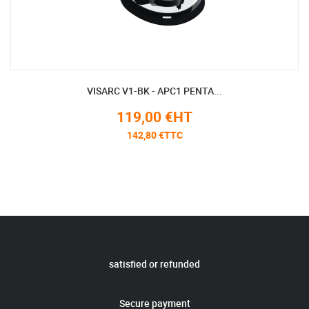
VISARC V1-BK - APC1 PENTA...
119,00 €HT
142,80 €TTC
satisfied or refunded
Secure payment