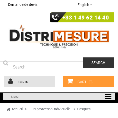
Demande de devis
English
+33 1 49 62 14 40
SEARCH
CART
(0)
SIGN IN
Menu
Accueil
>
EPI protection individuelle
>
Casques