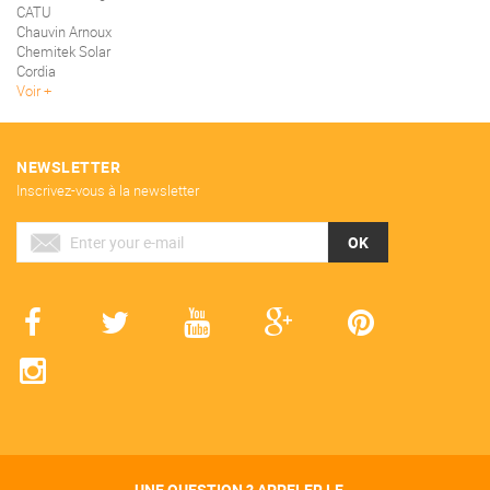
CATU
Chauvin Arnoux
Chemitek Solar
Cordia
Voir
NEWSLETTER
Inscrivez-vous à la newsletter
OK
UNE QUESTION ? APPELER LE...