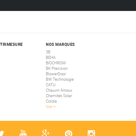
STRIMESURE
NOS MARQUES
3B
BEHA
BIOCHROM
BK Precision
BlowerDoor
BW Technologie
CATU
Chauvin Arnoux
Chemitek Solar
Cordia
Voir