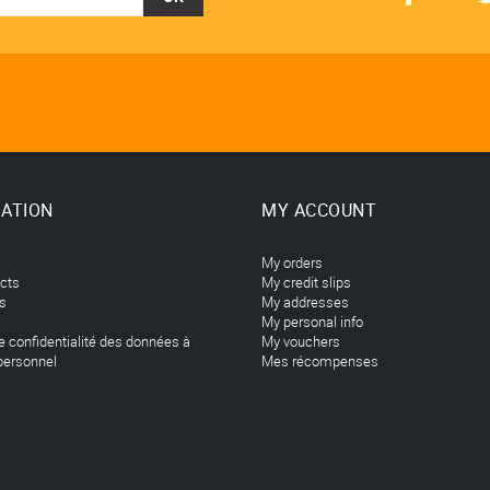
ATION
MY ACCOUNT
My orders
cts
My credit slips
rs
My addresses
My personal info
de confidentialité des données à
My vouchers
personnel
Mes récompenses