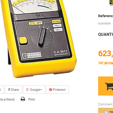
Referenc
available
QUANT
623,
747,60 €tax
t
Share
Google+
Pinterest
to a friend
Print
Comment f
TR