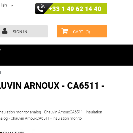
lish
+33 1 49 62 14 40
SIGN IN
CART
(0)
e
1
CHAUVIN ARNOUX - CA6511 -
nsulation monitor analog - Chauvin ArnouxCA6511 - Insulation
alog - Chauvin ArnouxCA6511 - Insulation monito