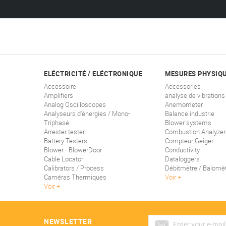
ELÉCTRICITÉ / ELÉCTRONIQUE
MESURES PHYSIQ
Accessoire
Accessories
Amplifiers
analyse de vibrations
Analog Oscilloscopes
Anemometer
Analyseurs d'énergies / Mono-
Balance industrie
Triphasé
Blower systems
Arrester tester
Combustion Analyzer
Battery Testers
Compteur Geiger
Blower - BlowerDoor
Conductivity
Cable Locator
Dataloggers
Calibrators / Process
Débitmètre / Balomè
Caméras Thermiques
Voir
Voir
NEWSLETTER