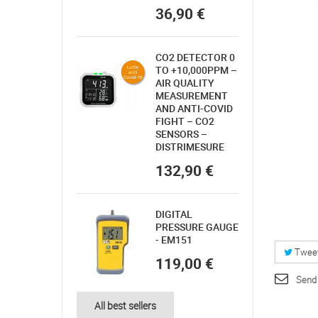
36,90 €
CO2 DETECTOR 0
TO +10,000PPM –
AIR QUALITY
MEASUREMENT
AND ANTI-COVID
FIGHT – CO2
SENSORS –
DISTRIMESURE
132,90 €
DIGITAL
PRESSURE GAUGE
- EM151
Twee
119,00 €
Send 
All best sellers