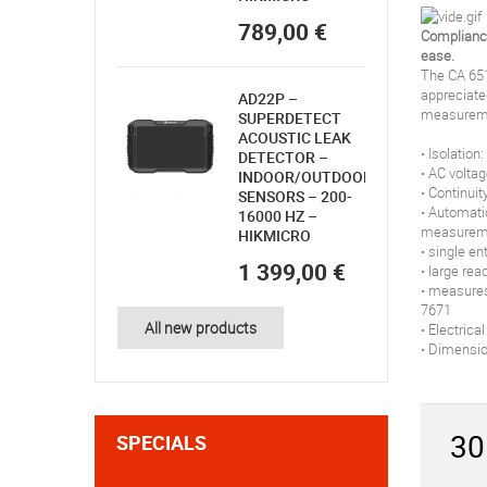
789,00 €
Compliance 
ease.
The CA 6511
appreciate
AD22P –
measuremen
SUPERDETECT
ACOUSTIC LEAK
• Isolatio
DETECTOR –
• AC voltag
INDOOR/OUTDOOR
• Continui
SENSORS – 200-
• Automatic
16000 HZ –
measurem
HIKMICRO
• single en
1 399,00 €
• large rea
• measures
7671
All new products
• Electrica
• Dimensio
30
SPECIALS