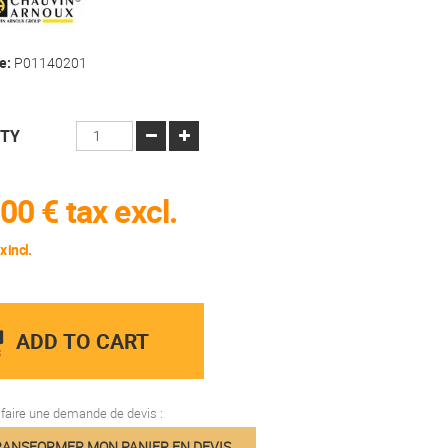
e:
P01140201
ITY
00 €
tax excl.
 incl.
ADD TO CART
aire une demande de devis :
ANSFORMER MON PANIER EN DEVIS