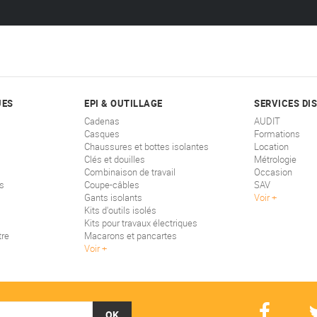
UES
EPI & OUTILLAGE
SERVICES DI
Cadenas
AUDIT
Casques
Formations
Chaussures et bottes isolantes
Location
Clés et douilles
Métrologie
Combinaison de travail
Occasion
s
Coupe-câbles
SAV
Gants isolants
Voir
Kits d'outils isolés
Kits pour travaux électriques
tre
Macarons et pancartes
Voir
OK