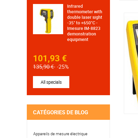
Infrared
thermometer with
double laser sight
-35° to +650°C -
Imesure IM-8823
demonstration
equipment
101,93 €
135,90 €
-25%
All specials
CATÉGORIES DE BLOG
IMEG500N - ANALOGUE...
Appareils de mesure électrique