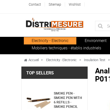
Contact
Sitemap
Wishlist
Electricity - Electronic
Environment
Mobiliers techniques - établis industriels
Accueil
>
Electricity - Electronic
>
Insulation Test
>
Anal
TOP SELLERS
P01
SMOKE PEN -
SMOKE PEN WITH
6 REFILLS -
SMOKE PENCIL