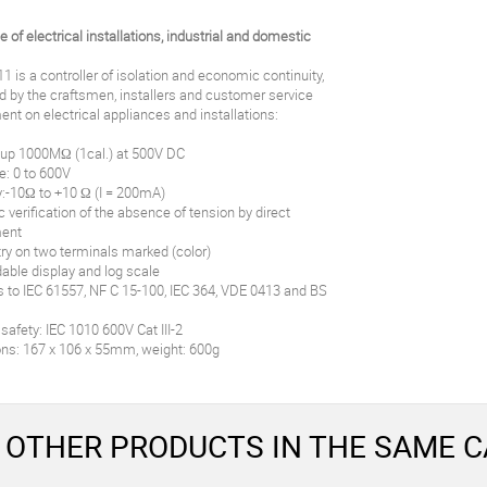
of electrical installations, industrial and domestic
 is a controller of isolation and economic continuity,
d by the craftsmen, installers and customer service
t on electrical appliances and installations:
n: up 1000MΩ (1cal.) at 500V DC
e: 0 to 600V
ty:-10Ω to +10 Ω (I = 200mA)
 verification of the absence of tension by direct
ent
try on two terminals marked (color)
dable display and log scale
 to IEC 61557, NF C 15-100, IEC 364, VDE 0413 and BS
l safety: IEC 1010 600V Cat III-2
ns: 167 x 106 x 55mm, weight: 600g
 OTHER PRODUCTS IN THE SAME C