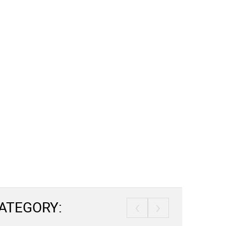
‹
›
ATEGORY: