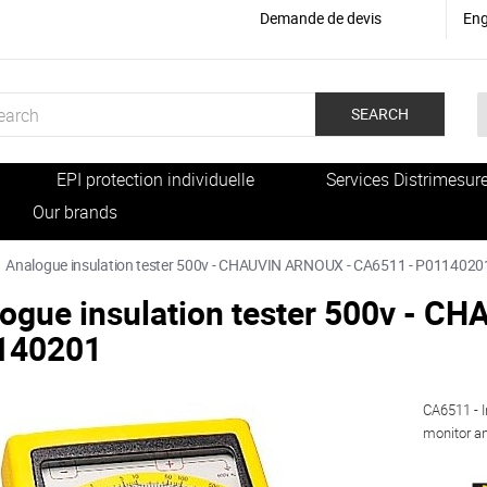
Demande de devis
Eng
SEARCH
EPI protection individuelle
Services Distrimesur
Our brands
Analogue insulation tester 500v - CHAUVIN ARNOUX - CA6511 - P0114020
ogue insulation tester 500v - 
140201
CA6511 - I
monitor an