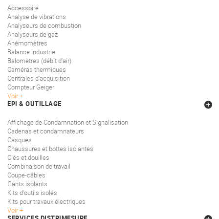
Accessoire
Analyse de vibrations
Analyseurs de combustion
Analyseurs de gaz
Anémomètres
Balance industrie
Balomètres (débit d'air)
Caméras thermiques
Centrales d'acquisition
Compteur Geiger
Voir
EPI & OUTILLAGE
Affichage de Condamnation et Signalisation
Cadenas et condamnateurs
Casques
Chaussures et bottes isolantes
Clés et douilles
Combinaison de travail
Coupe-câbles
Gants isolants
Kits d'outils isolés
Kits pour travaux électriques
Voir
SERVICES DISTRIMESURE