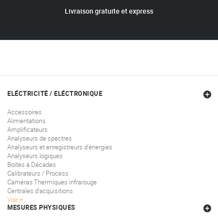
Livraison gratuite et express
ELÉCTRICITÉ / ELÉCTRONIQUE
Accessoires
Alimentations
Amplificateurs
Analyseurs de spectres
Analyseurs et enregistreurs d'énergies
Analyseurs logiques
Boites à Décades
Calibrateurs / Process
Caméras Thermiques infrarouge
Centrales d'acquisitions
Voir
MESURES PHYSIQUES