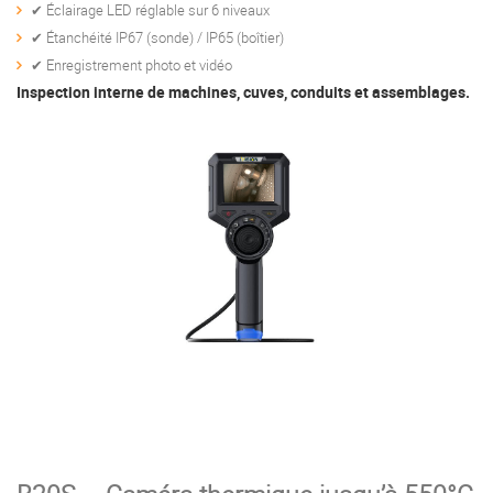
✔ Éclairage LED réglable sur 6 niveaux
✔ Étanchéité IP67 (sonde) / IP65 (boîtier)
✔ Enregistrement photo et vidéo
Inspection interne de machines, cuves, conduits et assemblages.