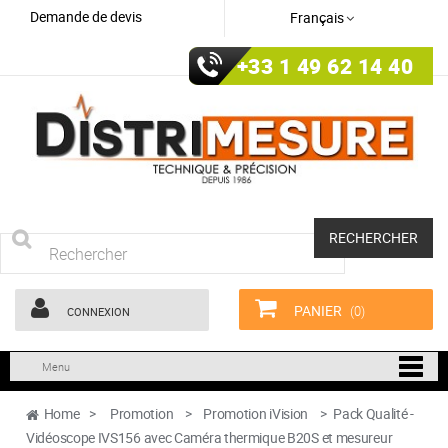
Demande de devis
Français
+33 1 49 62 14 40
RECHERCHER
PANIER
(0)
CONNEXION
Menu
Home
>
Promotion
>
Promotion iVision
>
Pack Qualité -
Vidéoscope IVS156 avec Caméra thermique B20S et mesureur