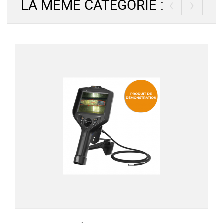
‹
›
LA MÊME CATÉGORIE :