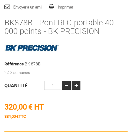
Envoyer à un ami
Imprimer
BK878B - Pont RLC portable 40
000 points - BK PRECISION
Référence
BK 878B
2 à 3 semaines
QUANTITÉ
320,00 €
HT
384,00 €TTC