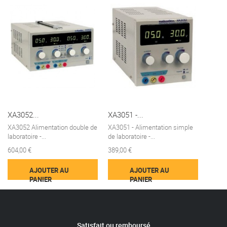
XA3052...
XA3051 -...
XA3052 Alimentation double de
XA3051 - Alimentation simple
laboratoire -...
de laboratoire -...
604,00 €
389,00 €
AJOUTER AU
AJOUTER AU
PANIER
PANIER
Satisfait ou remboursé