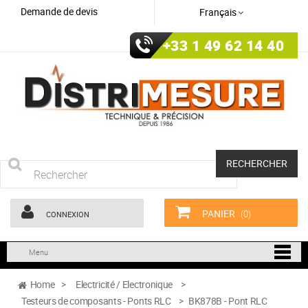
Demande de devis
Français
+33 1 49 62 14 40
RECHERCHER
PANIER
(0)
CONNEXION
Menu
Home
>
Electricité / Electronique
>
Testeurs de composants - Ponts RLC
>
BK878B - Pont RLC