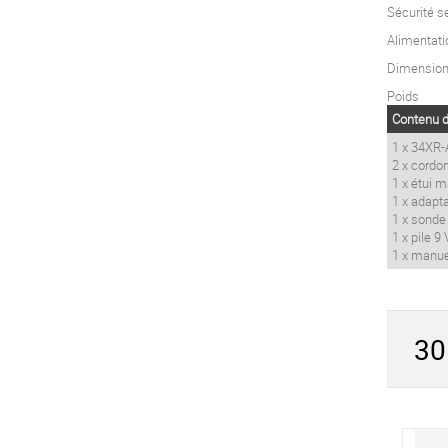
Sécurité s
Alimentati
Dimensio
Poids
Contenu d
1 x 34XR-
2 x cordo
1 x étui 
1 x adapt
1 x sonde
1 x pile 9
1 x manuel
30