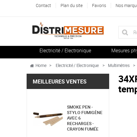
Contact
Plan du site
Favoris
Nos marqu
Electricité / Electronique
Mesures ph
Home
>
Electricité / Electronique
>
Multimètres
>
34XR
MEILLEURES VENTES
temp
SMOKE PEN -
STYLO FUMIGÈNE
AVEC 6
RECHARGES -
CRAYON FUMÉE