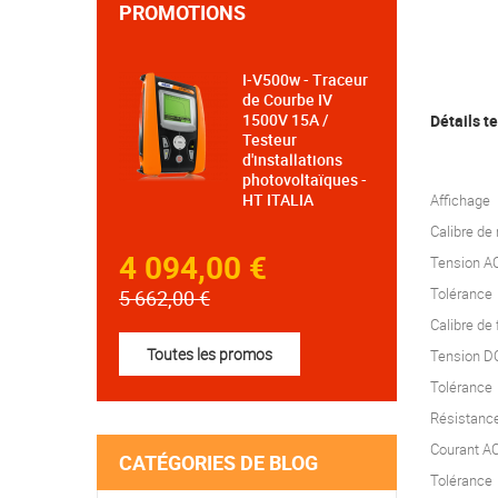
PROMOTIONS
I-V500w - Traceur
de Courbe IV
1500V 15A /
Détails t
Testeur
d'installations
photovoltaïques -
HT ITALIA
Affichage
Calibre de
4 094,00 €
Tension A
Tolérance
5 662,00 €
Calibre de
Toutes les promos
Tension D
Tolérance
Résistance
Courant A
CATÉGORIES DE BLOG
Tolérance