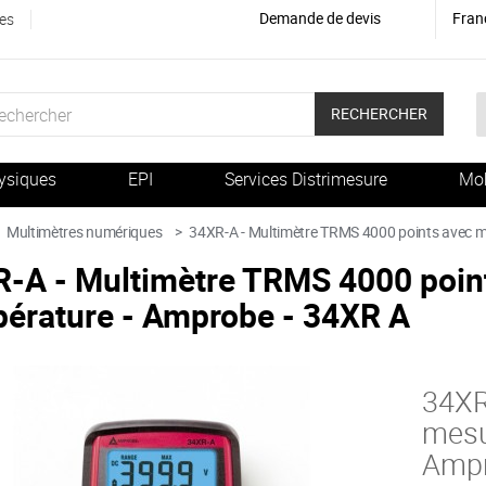
Demande de devis
Fran
es
RECHERCHER
ysiques
EPI
Services Distrimesure
Mob
Multimètres numériques
>
34XR-A - Multimètre TRMS 4000 points avec m
-A - Multimètre TRMS 4000 point
érature - Amprobe - 34XR A
34XR
mesu
Ampr