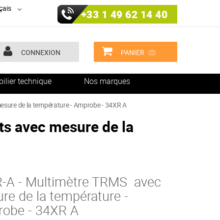
çais
+33 1 49 62 14 40
CONNEXION
PANIER
(0)
ilier technique
Nos marques
esure de la température - Amprobe - 34XR A
s avec mesure de la
-A - Multimètre TRMS avec
re de la température -
obe - 34XR A