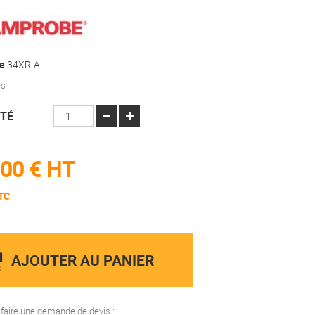
e
34XR-A
es
TÉ
00 €
HT
TC
AJOUTER AU PANIER
aire une demande de devis :