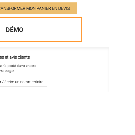
ANSFORMER MON PANIER EN DEVIS
DÉMO
s et avis clients
 n'a posté d'avis encore
tte langue
r / écrire un commentaire