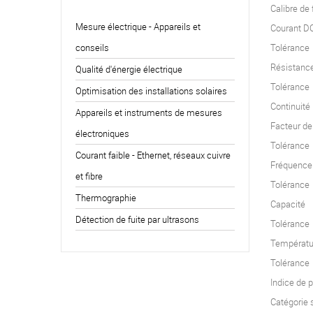
Calibre de
Mesure électrique - Appareils et
Courant D
conseils
Tolérance
Résistanc
Qualité d'énergie électrique
Tolérance
Optimisation des installations solaires
Continuité
Appareils et instruments de mesures
Facteur d
électroniques
Tolérance
Courant faible - Ethernet, réseaux cuivre
Fréquence
et fibre
Tolérance
Thermographie
Capacité
Détection de fuite par ultrasons
Tolérance
Températu
Tolérance
Indice de p
Catégorie 