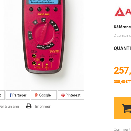
Référenc
2 semain
QUANTI
257,
308,40 €T
t
Partager
Google+
Pinterest
er à un ami
Imprimer
Comment f