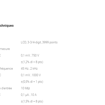
echniques
LCD, 3-3/4-digit, 3999 points
 mesure
C
0,1 mV…750 V
±(1,2% dl + 8 pts)
 fréquence
45 Hz…2 kHz
C
0,1 mV…1000 V
±(0,5% dl + 1 pts)
 d'entrée
10 MΩ
C
0,1 µA…10 A
±(1,5% dl + 8 pts)