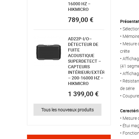
16000 HZ –
HIKMICRO
789,00 €
Présenta
• Sélecti
• Mémoire
AD22P-I/O–
• Mesure 
DÉTECTEUR DE
FUITE
crête
ACOUSTIQUE
• Afficha
SUPERDETECT –
(41 segm
CAPTEURS
INTÉRIEUR/EXTÉRIEUR
• Afficha
– 200-16000 HZ –
• Résistan
HIKMICRO
de série
1 399,00 €
• Coupure
Tous les nouveaux produits
Caractéri
• Mesure 
• Étui ma
• Fonctio