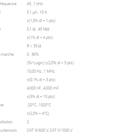
 fréquence
45…1 kHz
C
0,1 µA…10 A
±(1,0% dl + 1 pts)
e
0,1 Ω…40 MΩ
±(1% dl + 4 pts)
R < 35 Ω
e marche
0...90%
(5V-Logic) ±(2,0% dl + 5 pts)
10,00 Hz…1 MHz
±(0,1% dl + 3 pts)
4,000 nF…4,000 mF
±(5% dl + 10 pts)
re
-20°C…1000°C
±(2,0% + 4°C)
ollution
2
surtension
CAT III/600 V, CAT II/1000 V