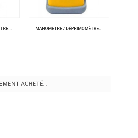
E...
MANOMÈTRE / DÉPRIMOMÈTRE...
K533
EMENT ACHETÉ...