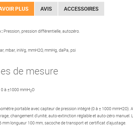
AVOIR PLUS
AVIS
ACCESSOIRES
 :
Pression, pression différentielle, autozéro.
bar, mbar, inWg, mmH2O, mmHg, daPa, psi
ges de mesure
0 à ±1000 mmH
O
2
mètre portable avec capteur de pression intégré (0 à ± 1000 mmH2O). Affi
irage, changement d'unité, auto-extinction réglable et auto-zéro manuel. Li
6 mm longueur 100 mm, sacoche de transport et certificat d'ajustage.