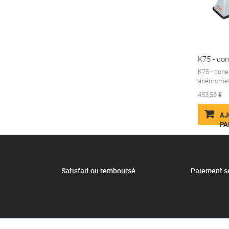
K75 - con
K75 - cone
anémomètre
453,56 €
AJ
PA
Satisfait ou remboursé
Paiement s