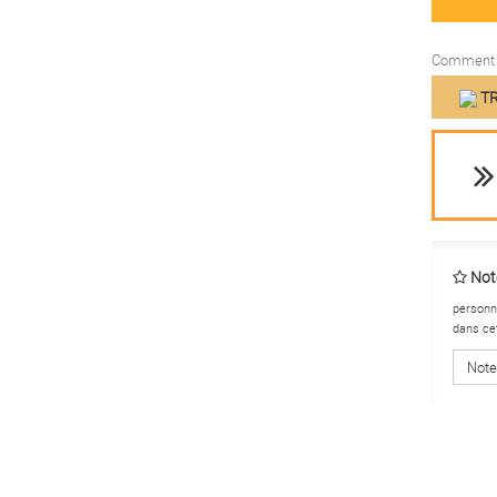
Comment f
TR
Note
personne
dans ce
Note