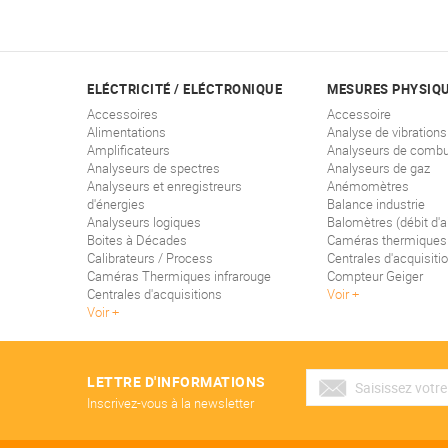
ELÉCTRICITÉ / ELÉCTRONIQUE
MESURES PHYSIQ
Accessoires
Accessoire
Alimentations
Analyse de vibrations
Amplificateurs
Analyseurs de combu
Analyseurs de spectres
Analyseurs de gaz
Analyseurs et enregistreurs
Anémomètres
d'énergies
Balance industrie
Analyseurs logiques
Balomètres (débit d'ai
Boites à Décades
Caméras thermiques
Calibrateurs / Process
Centrales d'acquisiti
Caméras Thermiques infrarouge
Compteur Geiger
Centrales d'acquisitions
Voir
Voir
LETTRE D'INFORMATIONS
Inscrivez-vous à la newsletter