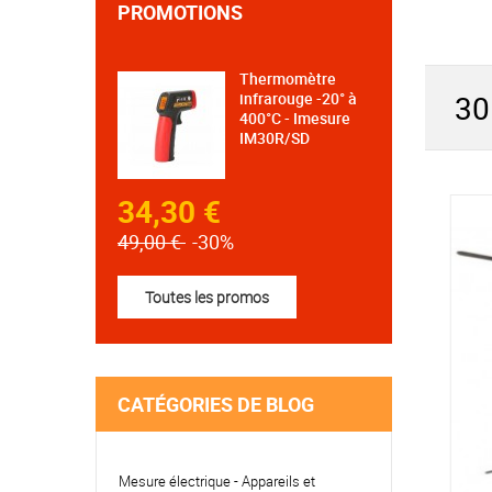
PROMOTIONS
Thermomètre
30
infrarouge -20° à
400°C - Imesure
IM30R/SD
34,30 €
49,00 €
-30%
Toutes les promos
CATÉGORIES DE BLOG
Mesure électrique - Appareils et