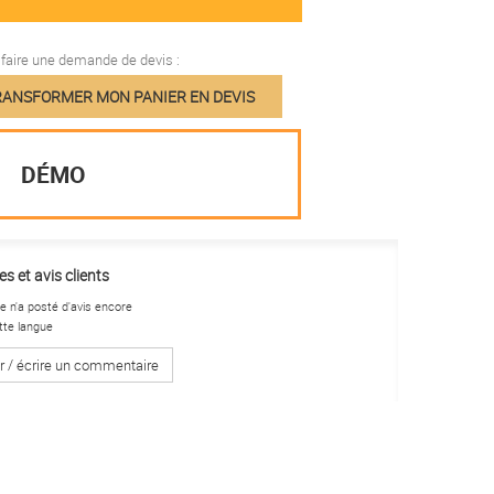
aire une demande de devis :
ANSFORMER MON PANIER EN DEVIS
DÉMO
s et avis clients
 n'a posté d'avis encore
tte langue
r / écrire un commentaire