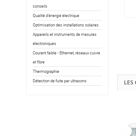
conseils
Qualité d'énergie électrique
Optimisation des installations solaires
FLUKE 922KIT - ANALYSEUR...
Appareils et instruments de mesures
1 399,00 €HT
électroniques
1 678,80 €TTC
Courant faible - Ethernet, réseaux cuivre
et fibre
Thermographie
Détection de fuite par ultrasons
LES