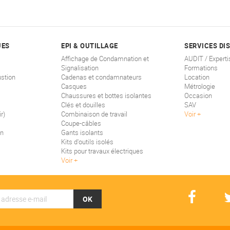
UES
EPI & OUTILLAGE
SERVICES DI
Affichage de Condamnation et
AUDIT / Experti
Signalisation
Formations
stion
Cadenas et condamnateurs
Location
Casques
Métrologie
Chaussures et bottes isolantes
Occasion
Clés et douilles
SAV
r)
Combinaison de travail
Voir
Coupe-câbles
on
Gants isolants
Kits d'outils isolés
Kits pour travaux électriques
Voir
OK