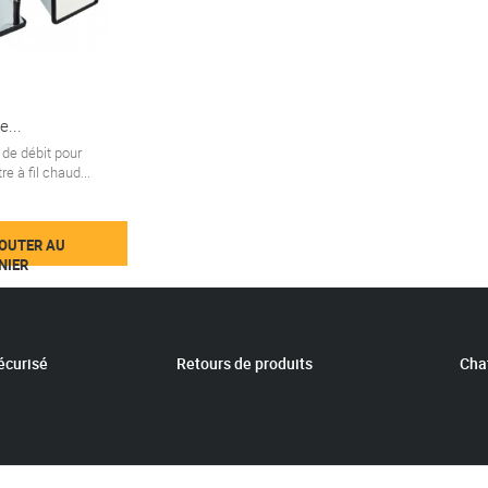
e...
 de débit pour
 à fil chaud...
OUTER AU
NIER
écurisé
Retours de produits
Chat