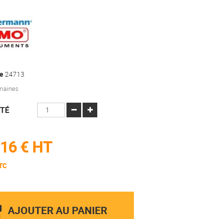
e
24713
emaines
TÉ
16 €
HT
TC
AJOUTER AU PANIER