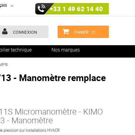
çais
+33 1 49 62 14 40
CONNEXION
PANIER
(0)
ilier technique
Nos marques
 MPB
13 - Manomètre remplace
1S Micromanomètre - KIMO
3 - Manomètre
e pression sur installations HVACR