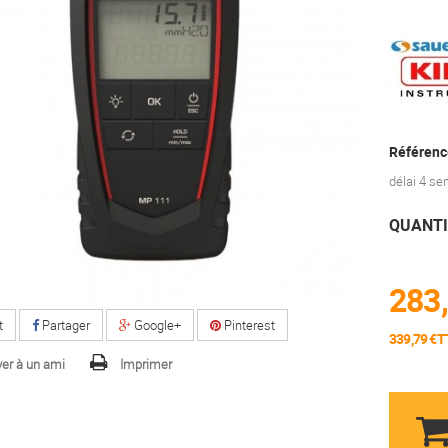
Référenc
délai 4 s
QUANTI
283,
t
Partager
Google+
Pinterest
339,79 €T
er à un ami
Imprimer