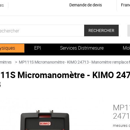
Demande de devis
Fran
es
RECHERCHER
ysiques
EPI
Services Distrimesure
Mob
mètres
>
MP111S Micromanomètre - KIMO 24713 - Manomètre remplace
11S Micromanomètre - KIMO 247
B
MP11
2471
mesures d