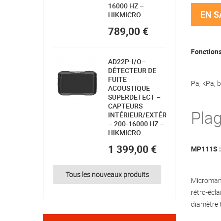
16000 HZ –
EN S
HIKMICRO
789,00 €
Fonctions
AD22P-I/O–
DÉTECTEUR DE
FUITE
Pa, kPa, 
ACOUSTIQUE
SUPERDETECT –
CAPTEURS
Pla
INTÉRIEUR/EXTÉRIEUR
– 200-16000 HZ –
HIKMICRO
1 399,00 €
MP111S :
Tous les nouveaux produits
Micromano
rétro-écla
diamètre 