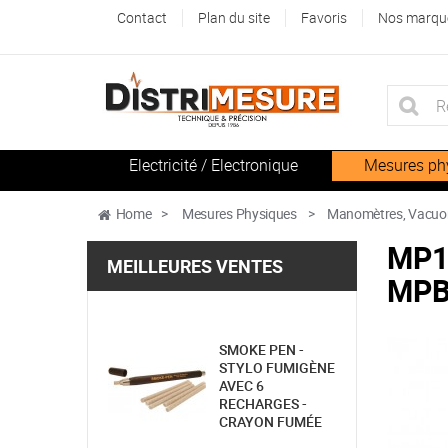
Contact
Plan du site
Favoris
Nos marqu
Electricité / Electronique
Mesures ph
Home
>
Mesures Physiques
>
Manomètres, Vacuo
MP1
MEILLEURES VENTES
MP
SMOKE PEN -
STYLO FUMIGÈNE
AVEC 6
RECHARGES -
CRAYON FUMÉE