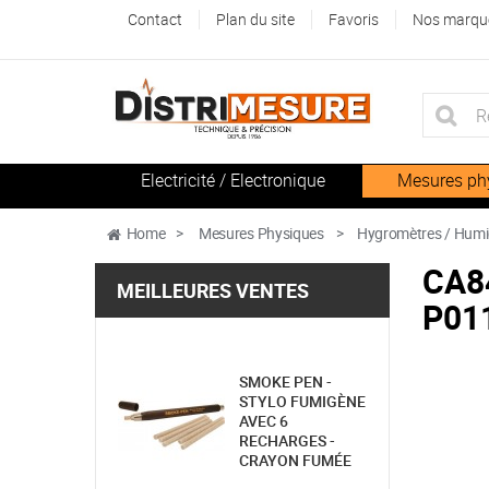
Contact
Plan du site
Favoris
Nos marqu
Electricité / Electronique
Mesures ph
Home
>
Mesures Physiques
>
Hygromètres / Humi
CA8
MEILLEURES VENTES
P01
SMOKE PEN -
STYLO FUMIGÈNE
AVEC 6
RECHARGES -
CRAYON FUMÉE