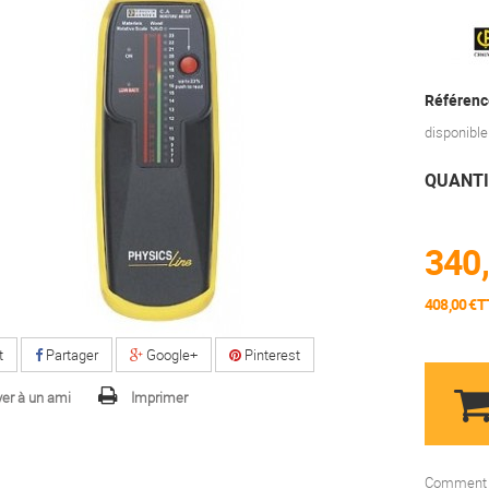
Référenc
disponible
QUANTI
340,
408,00 €T
t
Partager
Google+
Pinterest
er à un ami
Imprimer
Comment f