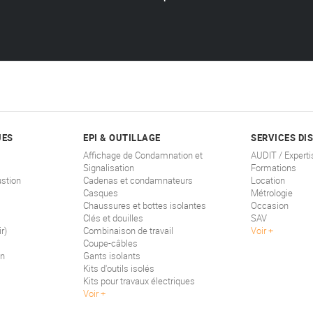
UES
EPI & OUTILLAGE
SERVICES DI
Affichage de Condamnation et
AUDIT / Experti
Signalisation
Formations
stion
Cadenas et condamnateurs
Location
Casques
Métrologie
Chaussures et bottes isolantes
Occasion
Clés et douilles
SAV
r)
Combinaison de travail
Voir
Coupe-câbles
on
Gants isolants
Kits d'outils isolés
Kits pour travaux électriques
Voir