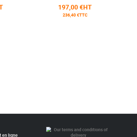
197,00 €HT
236,40 €TTC
 en ligne