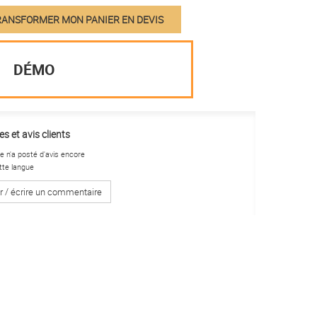
ANSFORMER MON PANIER EN DEVIS
DÉMO
s et avis clients
 n'a posté d'avis encore
tte langue
r / écrire un commentaire