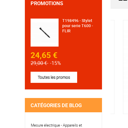
PROMOTIONS
T198496 - Stylet
pour serie T600 -
FLIR
24,65 €
29,00 €
-15%
Toutes les promos
CATÉGORIES DE BLOG
IM321 - THERMO...
THE
Mesure électrique - Appareils et