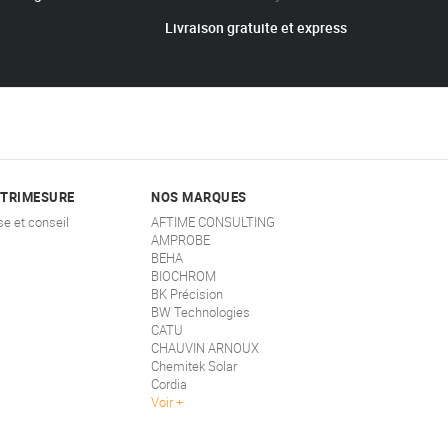
Livraison gratuite et express
STRIMESURE
NOS MARQUES
se et conseil
AFTIME CONSULTING
AMPROBE
BEHA
BIOCHROM
BK Précision
BW Technologies
CATU
CHAUVIN ARNOUX
Chemitek Solar
Cordia
Voir