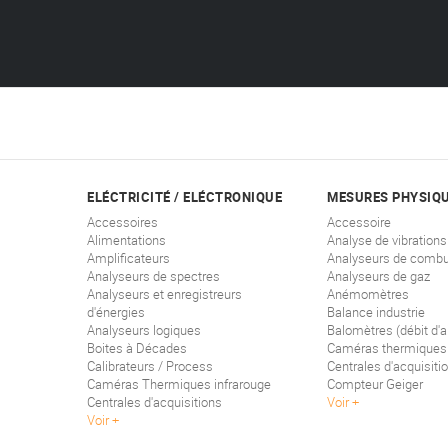
ELÉCTRICITÉ / ELÉCTRONIQUE
MESURES PHYSIQ
Accessoires
Accessoire
Alimentations
Analyse de vibrations
Amplificateurs
Analyseurs de combu
Analyseurs de spectres
Analyseurs de gaz
Analyseurs et enregistreurs
Anémomètres
d'énergies
Balance industrie
Analyseurs logiques
Balomètres (débit d'ai
Boites à Décades
Caméras thermiques
Calibrateurs / Process
Centrales d'acquisiti
Caméras Thermiques infrarouge
Compteur Geiger
Centrales d'acquisitions
Voir
Voir