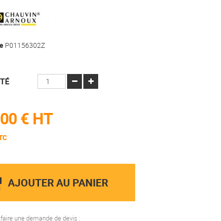
e
P01156302Z
TÉ
00 €
HT
TC
AJOUTER AU PANIER
aire une demande de devis :