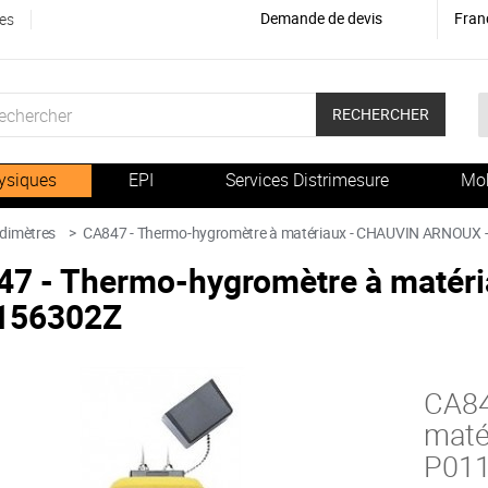
Demande de devis
Fran
es
RECHERCHER
ysiques
EPI
Services Distrimesure
Mob
dimètres
>
CA847 - Thermo-hygromètre à matériaux - CHAUVIN ARNOUX 
47 - Thermo-hygromètre à matér
156302Z
CA84
maté
P01