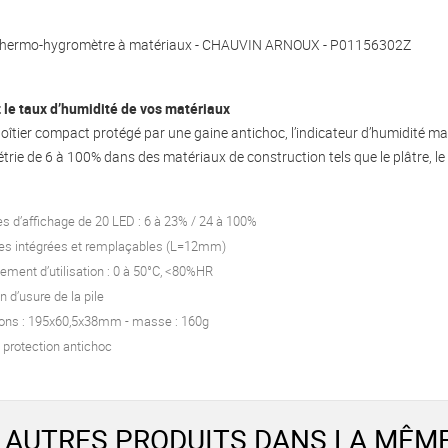
Thermo-hygromètre à matériaux - CHAUVIN ARNOUX - P01156302Z
 le taux d’humidité de vos matériaux
oîtier compact protégé par une gaine antichoc, l’indicateur d’humidité ma
rie de 6 à 100% dans des matériaux de construction tels que le plâtre, le b
es d’affichage de 20 LED : 6 à 23% / 24 à 100%
des intégrées et remplaçables (L=12mm)
ement d’utilisation : 0 à 50°C, <80%HR
n d’usure de la pile
ons : 195x60,5x38mm - masse : 160g
 protection antichoc
 AUTRES PRODUITS DANS LA MÊME