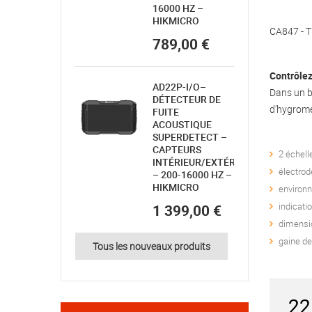
16000 HZ –
HIKMICRO
CA847 - 
789,00 €
Contrôlez
AD22P-I/O–
Dans un b
DÉTECTEUR DE
d’hygromét
FUITE
ACOUSTIQUE
SUPERDETECT –
CAPTEURS
2 échell
INTÉRIEUR/EXTÉRIEUR
électro
– 200-16000 HZ –
HIKMICRO
environn
indicatio
1 399,00 €
dimensi
gaine de
Tous les nouveaux produits
22