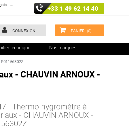
çais
+33 1 49 62 14 40
CONNEXION
PANIER
(0)
ilier technique
Nos marques
- P01156302Z
iaux - CHAUVIN ARNOUX -
7 - Thermo-hygromètre à
riaux - CHAUVIN ARNOUX -
156302Z