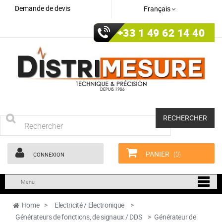
Demande de devis
Français
+33 1 49 62 14 40
RECHERCHER
PANIER
(0)
CONNEXION
Menu
Home
>
Electricité / Electronique
>
Générateurs de fonctions, de signaux / DDS
>
Générateur de