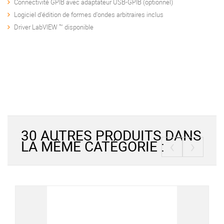
Connectivité GPIB avec adaptateur USB-GPIB (optionnel)
Logiciel d'édition de formes d'ondes arbitraires inclus
Driver LabVIEW ™ disponible
30 AUTRES PRODUITS DANS
‹
›
LA MÊME CATÉGORIE :