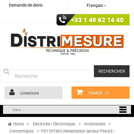
Demande de devis
Français
+33 1 49 62 14 40
RECHERCHER
PANIER
(0)
CONNEXION
Menu
Home
>
Electricité / Electronique
>
Accessoires
>
Connectiques
>
P01101965 Alimentation secteur Pince E -