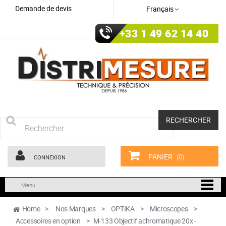
Demande de devis
Français
+33 1 49 62 14 40
RECHERCHER
PANIER
(0)
CONNEXION
Menu
Home
>
Nos Marques
>
OPTIKA
>
Microscopes
>
Accessoires en option
>
M-133 Objectif achromatique 20x -