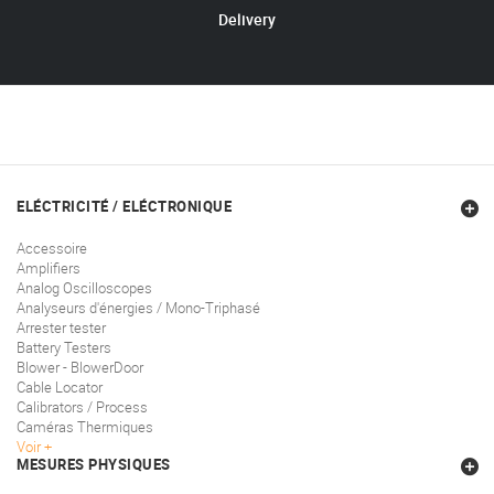
Delivery
ELÉCTRICITÉ / ELÉCTRONIQUE
Accessoire
Amplifiers
Analog Oscilloscopes
Analyseurs d'énergies / Mono-Triphasé
Arrester tester
Battery Testers
Blower - BlowerDoor
Cable Locator
Calibrators / Process
Caméras Thermiques
Voir
MESURES PHYSIQUES