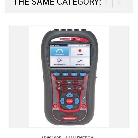
‹
›
THE SAME CATEGORY:
MW9690B - 4U/4I ENERGY...