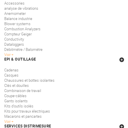
Accessories
analyse de vibrations
Anemometer
Balance industrie
Blower systems
Combustion Analyzers
Compteur Geiger
Conductivity
Dataloggers
Débitmètre / Balomètre
Voir
EPI & OUTILLAGE
Cadenas
Casques
Chaussures et bottes isolantes
Clés et douilles
Combinaison de travail
Coupe-câbles
Gants isolants
Kits d'outils isolés
Kits pour travaux électriques
Macarons et pancartes
Voir
SERVICES DISTRIMESURE