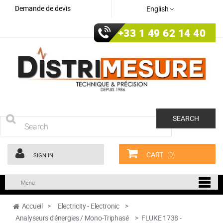
Demande de devis
English
+33 1 49 62 14 40
SEARCH
CART
(0)
SIGN IN
Menu
Accueil
>
Electricity - Electronic
>
Analyseurs d'énergies / Mono-Triphasé
>
FLUKE 1738 -