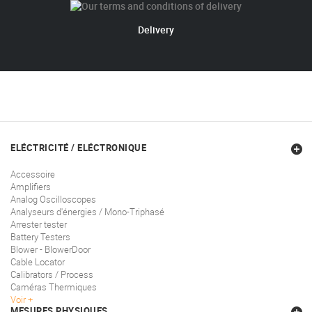
Delivery
ELÉCTRICITÉ / ELÉCTRONIQUE
Accessoire
Amplifiers
Analog Oscilloscopes
Analyseurs d'énergies / Mono-Triphasé
Arrester tester
Battery Testers
Blower - BlowerDoor
Cable Locator
Calibrators / Process
Caméras Thermiques
Voir
MESURES PHYSIQUES