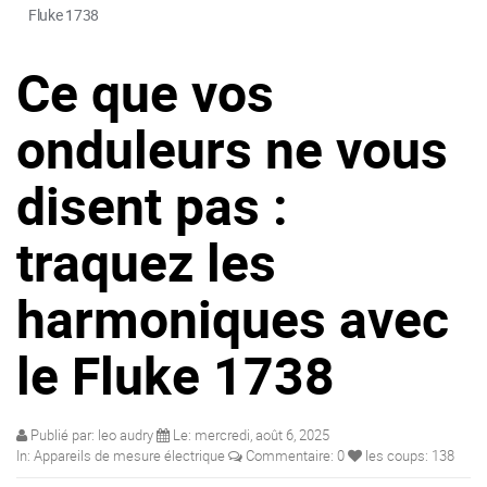
Fluke 1738
Ce que vos
onduleurs ne vous
disent pas :
traquez les
harmoniques avec
le Fluke 1738
Publié par:
leo audry
Le:
mercredi, août 6, 2025
In:
Appareils de mesure électrique
Commentaire:
0
les coups:
138