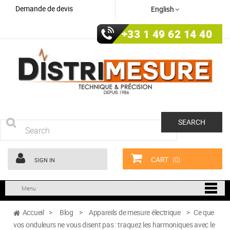
Demande de devis
English
+33 1 49 62 14 40
SEARCH
CART
(0)
SIGN IN
Menu
Accueil
>
Blog
>
Appareils de mesure électrique
>
Ce que
vos onduleurs ne vous disent pas : traquez les harmoniques avec le